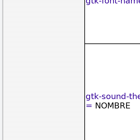
gtk-font-nam
gtk-sound-t
=
NOMBRE