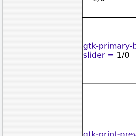
gtk-primary-
slider =
1/0
gtk-print-pre