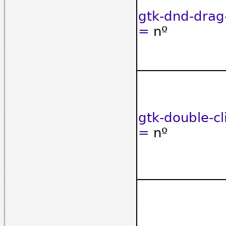
gtk-dnd-drag
=
nº
gtk-double-cl
=
nº