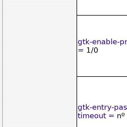
gtk-enable-p
=
1/0
gtk-entry-pas
timeout =
nº