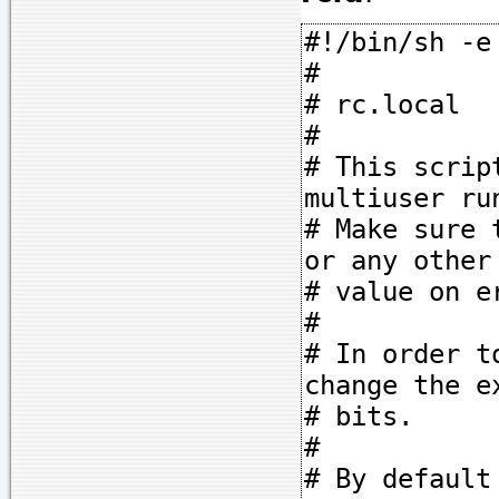
#!/bin/sh -e
#
# rc.local
#
# This scrip
multiuser ru
# Make sure 
or any other
# value on e
#
# In order t
change the e
# bits.
#
# By default