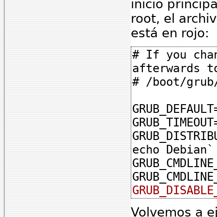
inicio princi
root, el archi
está en rojo:
# If you cha
afterwards t
# /boot/grub
GRUB_DEFAULT
GRUB_TIMEOUT
GRUB_DISTRIB
echo Debian`
GRUB_CMDLINE
GRUB_CMDLINE
GRUB_DISABLE
Volvemos a e