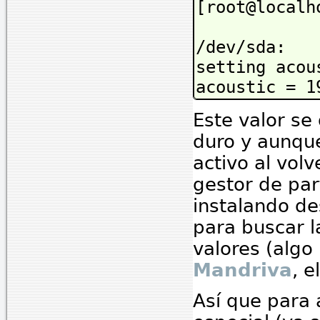
[root@localh
/dev/sda:
setting acou
acoustic = 1
Este valor se
duro y aunqu
activo al volv
gestor de par
instalando d
para buscar l
valores (algo
Mandriva
, e
Así que para