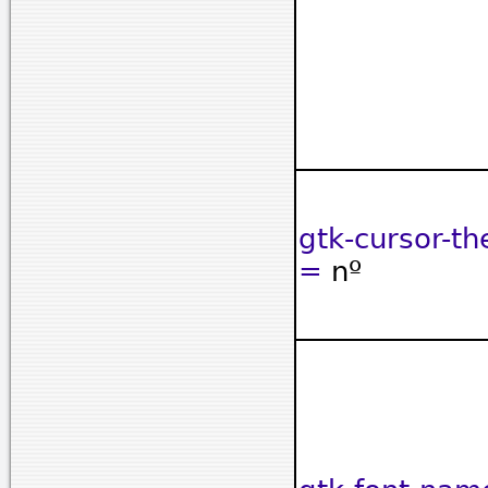
gtk-cursor-t
=
nº