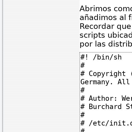
Abrimos como 
añadimos al f
Recordar que 
scripts ubica
por las distr
#! /bin/sh
#
# Copyright 
Germany. All
#
# Author: W
# Burchard S
#
# /etc/init.
#