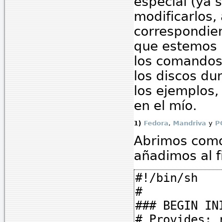
especial (ya 
modificarlos
correspondient
que estemos 
los comandos
los discos du
los ejemplos,
en el mío.
1)
Fedora
,
Mandriva
y
P
Abrimos como 
añadimos al f
#!/bin/sh
#
### BEGIN IN
# Provides: 