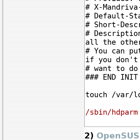
# X-Mandriva
# Default-St
# Short-Desc
# Descriptio
all the othe
# You can pu
if you don't
# want to do
### END INIT
touch /var/l
/sbin/hdparm
2)
OpenSUS