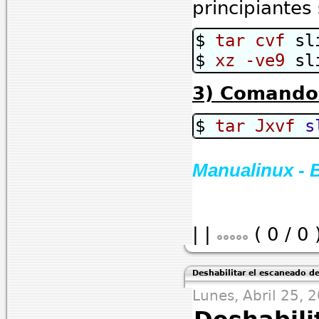
principiantes
$
tar cvf
sli
$
xz -ve9
sli
3) Comando
$
tar Jxvf
s
Manualinux - 
|
|
( 0 / 0 
Deshabilitar el escaneado d
Lunes, Abril 25, 