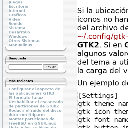
Juegos
Escritorio
Si la ubicaci
Internet
Gráficos
iconos no ha
Vídeo
Sonido
del archivo d
Sistema
Desarrollo
~/.config/gtk-
Windows
Otros Sistemas
GTK2
. Si en
Manualinux
algunos valor
Búsqueda
del tema a uti
la carga del 
Un ejemplo d
Más recientes
Configurar el aspecto de
las aplicaciones GTK3
[Settings]
El formato tar.xz
Deshabilitar el escaneado
gtk-theme-n
de particiones de Grub2
gtk-icon-th
Reducir el ruido del disco
duro con Hdparm
gtk-font-na
Montar particiones de
FreeBSD en GNU/Linux
gtk-button-
Links y los archivos de