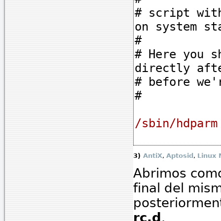
# script wit
on system st
#
# Here you s
directly aft
# before we'
#
/sbin/hdparm
3)
AntiX
,
Aptosid
,
Linux 
Abrimos como 
final del mis
posteriormen
rc.d
.