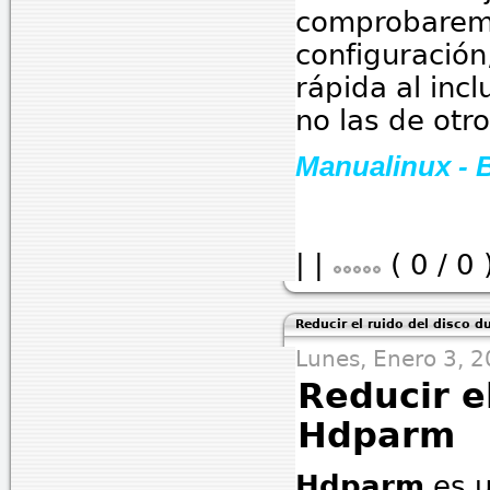
comprobaremo
configuración
rápida al incl
no las de otro
Manualinux - 
|
|
( 0 / 0 
Reducir el ruido del disco 
Lunes, Enero 3, 
Reducir e
Hdparm
Hdparm
es u