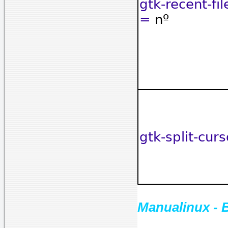
gtk-recent-fi
=
nº
gtk-split-cur
Manualinux - 