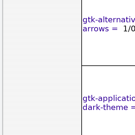
gtk-alternativ
arrows =
1/
gtk-applicati
dark-theme 