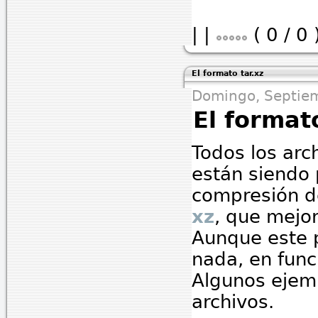
|
|
( 0 / 0 
El formato tar.xz
Domingo, Septiem
El format
Todos los arc
están siendo 
compresión d
xz
, que mejo
Aunque este 
nada, en func
Algunos ejem
archivos.