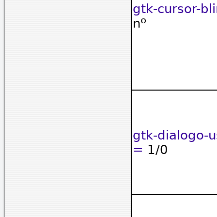
gtk-cursor-bl
nº
gtk-dialogo-
=
1/0