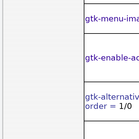
gtk-menu-im
gtk-enable-a
gtk-alternati
order =
1/0