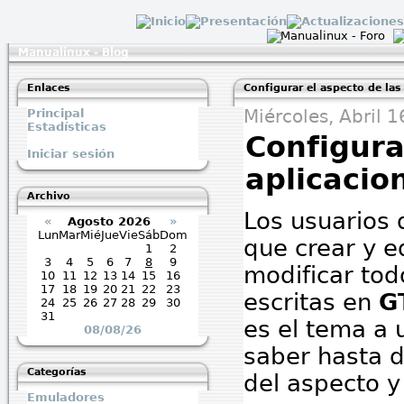
Manualinux - Blog
Enlaces
Configurar el aspecto de la
Principal
Miércoles, Abril 
Estadísticas
Configura
Iniciar sesión
aplicacio
Archivo
Los usuarios
«
Agosto 2026
»
Lun
Mar
Mié
Jue
Vie
Sáb
Dom
que crear y e
1
2
3
4
5
6
7
8
9
modificar tod
10
11
12
13
14
15
16
17
18
19
20
21
22
23
escritas en
G
24
25
26
27
28
29
30
31
es el tema a u
08/08/26
saber hasta d
Categorías
del aspecto y
Emuladores